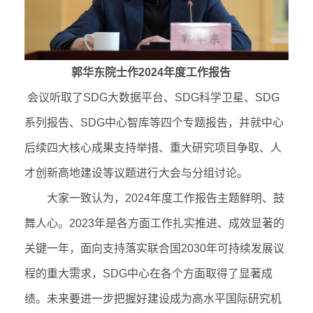
郭华东院士作
2024
年度工作报告
会议听取了
SDG
大数据平台、
SDG
科学卫星、
SDG
系列报告、
SDG
中心智库等四个专题报告，并就中心
后续四大核心成果支持举措、重大研究项目争取、人
才创新高地建设等议题进行大会与分组讨论。
大家一致认为，
2024
年度工作报告主题鲜明、鼓
舞人心。
2023
年是各方面工作扎实推进、成效显著的
关键一年，面向支持落实联合国
2030
年可持续发展议
程的重大需求，
SDG
中心在各个方面取得了显著成
绩。未来要进一步把握好建设成为高水平国际研究机