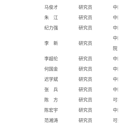
马俊才
研究员
中国科
朱 江
研究员
中国科
纪力强
研究员
中国科
中国科
李 新
研究员
院
李超伦
研究员
中国科
何国金
研究员
中国科
迟学斌
研究员
中国科
张 兵
研究员
中国科
陈 方
研究员
可持续
陈宏宇
研究员
中国科
范湘涛
研究员
可持续