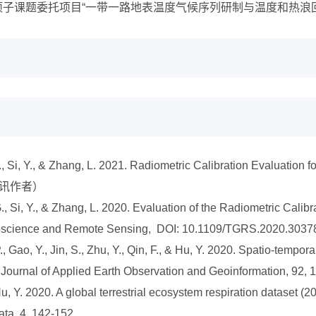
战略性先导专项子课题委托项目“一带一路地表温度气候序列研制与温度和热浪
i, J., Si, Y., & Zhang, L. 2021. Radiometric Calibration Evaluati
6.（通讯作者）
a, G., Si, Y., & Zhang, L. 2020. Evaluation of the Radiometric Ca
eoscience and Remote Sensing, DOI: 10.1109/TGRS.2020.3037
, Gao, Y., Jin, S., Zhu, Y., Qin, F., & Hu, Y. 2020. Spatio-tempo
nal Journal of Applied Earth Observation and Geoinformation, 92,
& Hu, Y. 2020. A global terrestrial ecosystem respiration dataset
ata, 4, 142-152