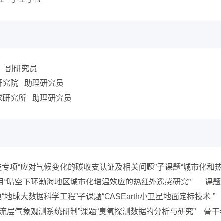
院 副研究员
息创新研究院 助理研究员
数字地球研究所 助理研究员
战略性先导科技专项“应对气候变化的碳收支认证及相关问题”子课题“城市
学基金青年项目“晴空下环渤海地区城市化增温效应的热红外遥感研究” 课
性先导专项“地球大数据科学工程”子课题“CASEarth小卫星地面定标技术 
计划“火箭平流层气象观测系统研制”课题“臭氧探测数据的分析与研究” 骨