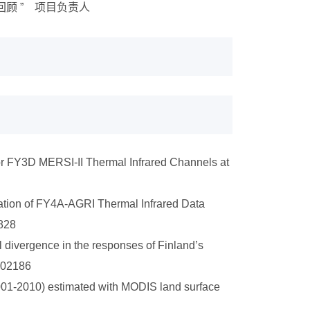
回顾 ” 项目负责人
on for FY3D MERSI-II Thermal Infrared Channels at
libration of FY4A-AGRI Thermal Infrared Data
828
ral divergence in the responses of Finland’s
 102186
 (2001-2010) estimated with MODIS land surface