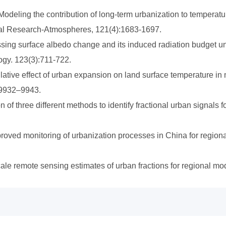
 Modeling the contribution of long‐term urbanization to temperat
cal Research-Atmospheres, 121(4):1683-1697.
sessing surface albedo change and its induced radiation budget 
gy. 123(3):711-722.
ulative effect of urban expansion on land surface temperature in
:9932–9943.
 of three different methods to identify fractional urban signals 
Improved monitoring of urbanization processes in China for regi
scale remote sensing estimates of urban fractions for regional 