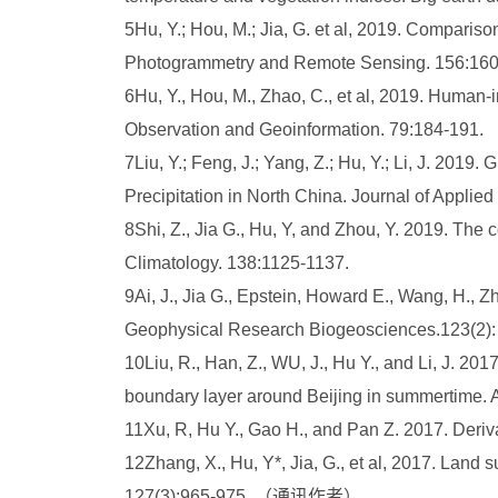
5Hu, Y.; Hou, M.; Jia, G. et al, 2019. Comparis
Photogrammetry and Remote Sensing. 156:160
6Hu, Y., Hou, M., Zhao, C., et al, 2019. Human-
Observation and Geoinformation. 79:184-191.
7Liu, Y.; Feng, J.; Yang, Z.; Hu, Y.; Li, J. 201
Precipitation in North China. Journal of Appli
8Shi, Z., Jia G., Hu, Y, and Zhou, Y. 2019. The 
Climatology. 138:1125-1137.
9Ai, J., Jia G., Epstein, Howard E., Wang, H., Z
Geophysical Research Biogeosciences.123(2):
10Liu, R., Han, Z., WU, J., Hu Y., and Li, J. 20
boundary layer around Beijing in summertime.
11Xu, R, Hu Y., Gao H., and Pan Z. 2017. Deriva
12Zhang, X., Hu, Y*, Jia, G., et al, 2017. Land
127(3):965-975. （通讯作者）