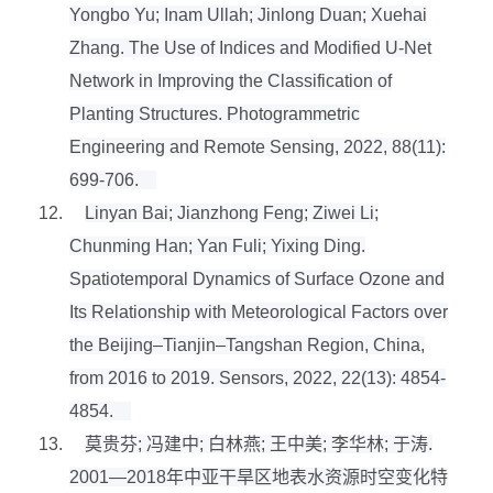
Yongbo Yu; Inam Ullah; Jinlong Duan; Xuehai
Zhang. The Use of Indices and Modified U-Net
Network in Improving the Classification of
Planting Structures. Photogrammetric
Engineering and Remote Sensing, 2022, 88(11):
699-706.
12.
Linyan Bai; Jianzhong Feng; Ziwei Li;
Chunming Han; Yan Fuli; Yixing Ding.
Spatiotemporal Dynamics of Surface Ozone and
Its Relationship with Meteorological Factors over
the Beijing–Tianjin–Tangshan Region, China,
from 2016 to 2019. Sensors, 2022, 22(13): 4854-
4854.
13.
莫贵芬
;
冯建中
;
白林燕
;
王中美
;
李华林
;
于涛
.
2001—2018
年中亚干旱区地表水资源时空变化特