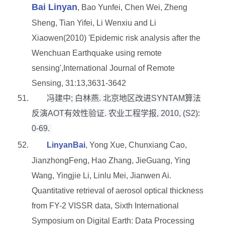
Bai Linyan
, Bao Yunfei, Chen Wei, Zheng
Sheng, Tian Yifei, Li Wenxiu and Li
Xiaowen(2010) 'Epidemic risk analysis after the
Wenchuan Earthquake using remote
sensing',International Journal of Remote
Sensing, 31:13,3631-3642
51.
冯建中
;
白林燕
.
北京地区改进
SYNTAM
算法
反演
AOT
有效性验证
.
农业工程学报
, 2010, (S2):
0-69.
52.
LinyanBai
, Yong Xue, Chunxiang Cao,
JianzhongFeng, Hao Zhang, JieGuang, Ying
Wang, Yingjie Li, Linlu Mei, Jianwen Ai.
Quantitative retrieval of aerosol optical thickness
from FY-2 VISSR data, Sixth International
Symposium on Digital Earth: Data Processing