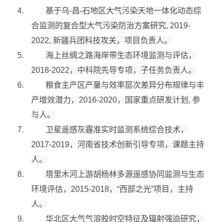
4.
基于乌
-
昌
-
石地区大气污染天地一体化动态综
合监测的复合型大气污染防治方案研究
, 2019-
2022,
新疆兵团科技攻关，项目负责人。
5.
海上丝绸之路海岸带生态环境监测与评估，
2018-2022
，中科院先导专项，子任务负责人。
6.
粮食主产区产量与效率层次差异分布规律与丰
产增效潜力，
2016-2020
，国家重点研发计划
,
参
与人。
7.
卫星遥感灰霾准实时监测系统综合技术，
2017-2019
，河南省技术创新引导专项，课题主持
人。
8.
塔里木河上游胡杨林多源遥感协同监测与生态
环境评估，
2015-2018
，“西部之光”项目，主持
人。
9.
华北区大气气溶胶时空特征及辐射强迫研究，