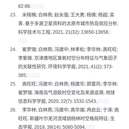
82-86.
23.
米晓楠
;
白林燕
;
赵永强
;
王大勇
;
杨倩
;
杨超
;
栾
青
.
基于多源卫星资料的太原市城市热岛效应分析
.
科学技术与工程
, 2021, 21(32): 13650-13658.
24.
崔梦瑞
;
白林燕
;
冯建中
;
林孝松
;
李华林
;
高旺旺
;
李紫微
.
京津唐地区臭氧时空分布特征与气象因子
的关联性研究
.
环境科学学报
, 2021, 41(2): 373-
385.
25.
高旺旺
;
冯建中
;
白林燕
;
杨建华
;
郭雷风
;
李华林
;
崔梦瑞
.
海南岛气溶胶时空变化及来源追溯
.
地球
信息科学学报
, 2020, 22(7): 1532-1543.
26.
李华林
;
白林燕
;
冯建中
;
高华端
;
冉启云
;
于涛
;
高
旺旺
.
新疆叶尔羌河流域胡杨林时空格局特征
.
生
态学报
, 2019, 39(14): 5080-5094.