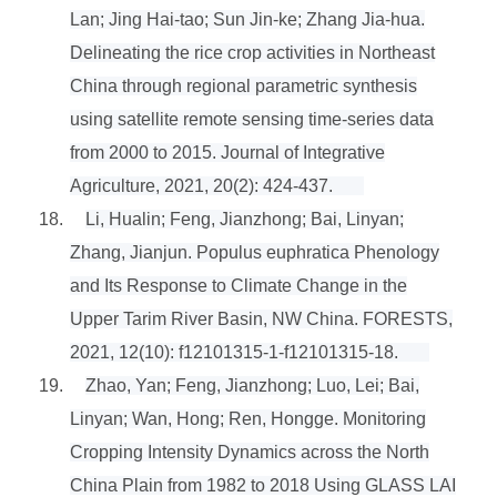
Lan; Jing Hai-tao; Sun Jin-ke; Zhang Jia-hua.
Delineating the rice crop activities in Northeast
China through regional parametric synthesis
using satellite remote sensing time-series data
from 2000 to 2015. Journal of Integrative
Agriculture, 2021, 20(2): 424-437.
18.
Li, Hualin; Feng, Jianzhong; Bai, Linyan;
Zhang, Jianjun. Populus euphratica Phenology
and Its Response to Climate Change in the
Upper Tarim River Basin, NW China. FORESTS,
2021, 12(10): f12101315-1-f12101315-18.
19.
Zhao, Yan; Feng, Jianzhong; Luo, Lei; Bai,
Linyan; Wan, Hong; Ren, Hongge. Monitoring
Cropping Intensity Dynamics across the North
China Plain from 1982 to 2018 Using GLASS LAI