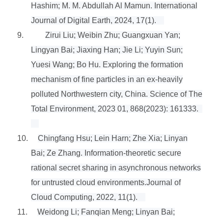
Hashim; M. M. Abdullah Al Mamun. International
Journal of Digital Earth, 2024, 17(1).
9.
Zirui Liu; Weibin Zhu; Guangxuan Yan;
Lingyan Bai; Jiaxing Han; Jie Li; Yuyin Sun;
Yuesi Wang; Bo Hu. Exploring the formation
mechanism of fine particles in an ex-heavily
polluted Northwestern city, China. Science of The
Total Environment, 2023 01, 868(2023): 161333.
10.
Chingfang Hsu; Lein Harn; Zhe Xia; Linyan
Bai; Ze Zhang. Information-theoretic secure
rational secret sharing in asynchronous networks
for untrusted cloud environments.Journal of
Cloud Computing, 2022, 11(1).
11.
Weidong Li; Fanqian Meng; Linyan Bai;