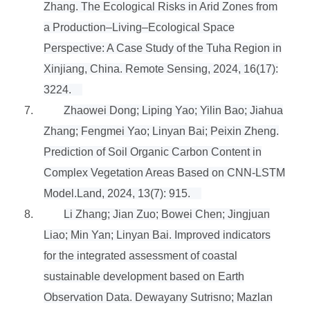
Zhang. The Ecological Risks in Arid Zones from
a Production–Living–Ecological Space
Perspective: A Case Study of the Tuha Region in
Xinjiang, China. Remote Sensing, 2024, 16(17):
3224.
7.
Zhaowei Dong; Liping Yao; Yilin Bao; Jiahua
Zhang; Fengmei Yao; Linyan Bai; Peixin Zheng.
Prediction of Soil Organic Carbon Content in
Complex Vegetation Areas Based on CNN-LSTM
Model.Land, 2024, 13(7): 915.
8.
Li Zhang; Jian Zuo; Bowei Chen; Jingjuan
Liao; Min Yan; Linyan Bai. Improved indicators
for the integrated assessment of coastal
sustainable development based on Earth
Observation Data. Dewayany Sutrisno; Mazlan