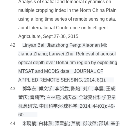
Analysis of spatial and temporal dynamics on
multiple cropping index in the North China Plain
using a long time series of remote sensing data,
Joint International Conference on Intelligent
Agriculture, Sept.27-30, 2015.
42.
Linyan Bai; Jianzhong Feng; Xiaonan Mi;
Jiahua Zhang; Lanwei Zhu. Retrieval of aerosol
optical depth over Bohai rim region by exploiting
MTSAT and MODIS data. JOURNAL OF
APPLIED REMOTE SENSING, 2014, 8(1).
43.
郭华东
;
傅文学
;
李新武
;
陈培
;
刘广
;
李震
;
王成
;
董庆
;
雷莉萍
;
白林燕
;
刘庆杰
.
全球变化科学卫星
概念研究
.
中国科学
:
地球科学
, 2014, 44(01): 49-
60.
44.
米晓楠
;
白林燕
;
谭雪航
;
芦楠
;
彭改萍
;
邵琪
.
基于