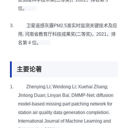
位。
3.
卫星遥感灰霾
PM2.5
准实时监测关键技术及应
用
,
河南省教育厅科技成果奖
(
二等奖
)
，
2021
，排
名第
4
位。
主要论著
1.
Zhenying Li; Weidong Li; Xuehai Zhang;
Jinlong Duan; Linyan Bai. DMMP-Net: diffusion
model-based missing part patching network for
station air quality data generation completion.
International Journal of Machine Learning and