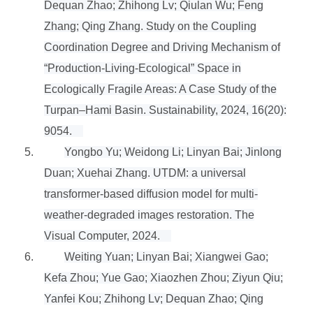
Dequan Zhao; Zhihong Lv; Qiulan Wu; Feng
Zhang; Qing Zhang. Study on the Coupling
Coordination Degree and Driving Mechanism of
“Production-Living-Ecological” Space in
Ecologically Fragile Areas: A Case Study of the
Turpan–Hami Basin. Sustainability, 2024, 16(20):
9054.
5.
Yongbo Yu; Weidong Li; Linyan Bai; Jinlong
Duan; Xuehai Zhang. UTDM: a universal
transformer-based diffusion model for multi-
weather-degraded images restoration. The
Visual Computer, 2024.
6.
Weiting Yuan; Linyan Bai; Xiangwei Gao;
Kefa Zhou; Yue Gao; Xiaozhen Zhou; Ziyun Qiu;
Yanfei Kou; Zhihong Lv; Dequan Zhao; Qing