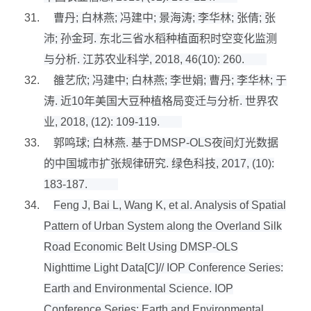
31.
曹丹
;
白林燕
;
冯建中
;
景海涛
;
李华林
;
张倩
;
张
沛
;
孙金珂
.
东北三省水稻种植面积时空变化监测
与分析
.
江苏农业科学
, 2018, 46(10): 260.
32.
雒艺欣
;
冯建中
;
白林燕
;
李世娟
;
曹丹
;
李华林
;
于
涛
.
近
10
年美国大豆种植格局变迁与分析
.
世界农
业
, 2018, (12): 109-119.
33.
郭鸣球
;
白林燕
.
基于
DMSP-OLS
夜间灯光数据
的中国城市扩张规律研究
.
绿色科技
, 2017, (10):
183-187.
34.
Feng J, Bai L, Wang K, et al. Analysis of Spatial
Pattern of Urban System along the Overland Silk
Road Economic Belt Using DMSP-OLS
Nighttime Light Data[C]// IOP Conference Series:
Earth and Environmental Science. IOP
Conference Series: Earth and Environmental