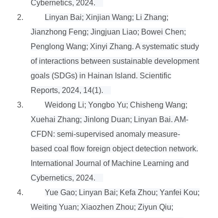
Cybernetics, 2024.
2.
Linyan Bai; Xinjian Wang; Li Zhang;
Jianzhong Feng; Jingjuan Liao; Bowei Chen;
Penglong Wang; Xinyi Zhang. A systematic study
of interactions between sustainable development
goals (SDGs) in Hainan Island. Scientific
Reports, 2024, 14(1).
3.
Weidong Li; Yongbo Yu; Chisheng Wang;
Xuehai Zhang; Jinlong Duan; Linyan Bai. AM-
CFDN: semi-supervised anomaly measure-
based coal flow foreign object detection network.
International Journal of Machine Learning and
Cybernetics, 2024.
4.
Yue Gao; Linyan Bai; Kefa Zhou; Yanfei Kou;
Weiting Yuan; Xiaozhen Zhou; Ziyun Qiu;