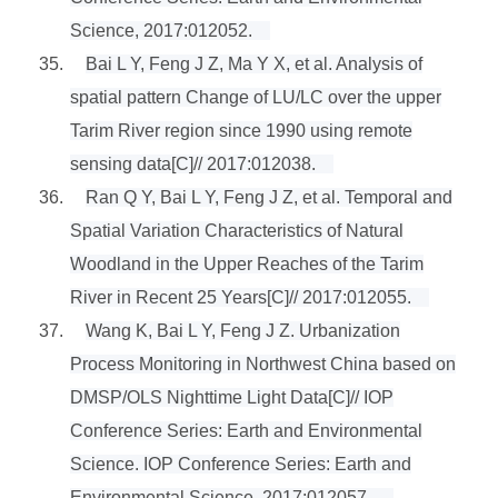
Science, 2017:012052.
35.
Bai L Y, Feng J Z, Ma Y X, et al. Analysis of
spatial pattern Change of LU/LC over the upper
Tarim River region since 1990 using remote
sensing data[C]// 2017:012038.
36.
Ran Q Y, Bai L Y, Feng J Z, et al. Temporal and
Spatial Variation Characteristics of Natural
Woodland in the Upper Reaches of the Tarim
River in Recent 25 Years[C]// 2017:012055.
37.
Wang K, Bai L Y, Feng J Z. Urbanization
Process Monitoring in Northwest China based on
DMSP/OLS Nighttime Light Data[C]// IOP
Conference Series: Earth and Environmental
Science. IOP Conference Series: Earth and
Environmental Science, 2017:012057.