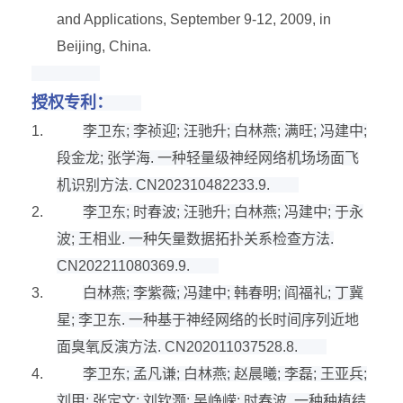
and Applications, September 9-12, 2009, in
Beijing, China.
授权专利：
1.
李卫东
;
李祯迎
;
汪驰升
;
白林燕
;
满旺
;
冯建中
;
段金龙
;
张学海
.
一种轻量级神经网络机场场面飞
机识别方法
. CN202310482233.9.
2.
李卫东
;
时春波
;
汪驰升
;
白林燕
;
冯建中
;
于永
波
;
王相业
.
一种矢量数据拓扑关系检查方法
.
CN202211080369.9.
3.
白林燕
;
李紫薇
;
冯建中
;
韩春明
;
阎福礼
;
丁冀
星
;
李卫东
.
一种基于神经网络的长时间序列近地
面臭氧反演方法
. CN202011037528.8.
4.
李卫东
;
孟凡谦
;
白林燕
;
赵晨曦
;
李磊
;
王亚兵
;
刘甲
;
张定文
;
刘钦灏
;
吴峥嵘
;
时春波
.
一种种植结