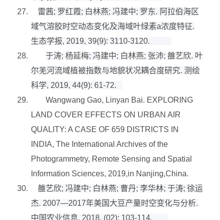
27.
雷茜
;
罗红霞
;
白林燕
;
冯建中
;
罗东
.
阿拉伯海区
域气溶胶时空动态变化及海域叶绿素
a
浓度特征
.
生态学报
, 2019, 39(9): 3110-3120.
28.
于涛
;
杨延梅
;
冯建中
;
白林燕
;
张沛
;
雒艺欣
.
叶
尔羌河流域植被指数与地貌状况耦合度研究
.
测绘
科学
, 2019, 44(9): 61-72.
29.
Wangwang Gao, Linyan Bai. EXPLORING
LAND COVER EFFECTS ON URBAN AIR
QUALITY: A CASE OF 659 DISTRICTS IN
INDIA, The International Archives of the
Photogrammetry, Remote Sensing and Spatial
Information Sciences, 2019,in Nanjing,China.
30.
雒艺欣
;
冯建中
;
白林燕
;
曹丹
;
李华林
;
于涛
;
徐运
杰
. 2007—2017
年美国大豆产量时空变化与分析
.
中国农业信息
, 2018, (02): 103-114.