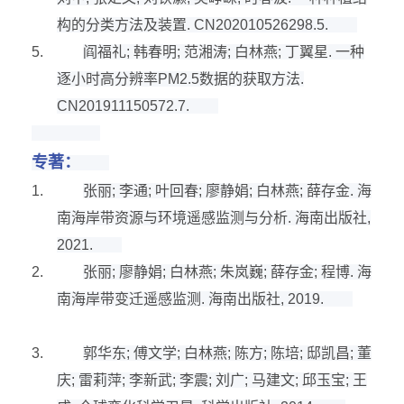
构的分类方法及装置
. CN202010526298.5.
5.
阎福礼
;
韩春明
;
范湘涛
;
白林燕
;
丁翼星
.
一种
逐小时高分辨率
PM2.5
数据的获取方法
.
CN201911150572.7.
专著：
1.
张丽
;
李通
;
叶回春
;
廖静娟
;
白林燕
;
薛存金
.
海
南海岸带资源与环境遥感监测与分析
.
海南出版社
,
2021.
2.
张丽
;
廖静娟
;
白林燕
;
朱岚巍
;
薛存金
;
程博
.
海
南海岸带变迁遥感监测
.
海南出版社
, 2019.
3.
郭华东
;
傅文学
;
白林燕
;
陈方
;
陈培
;
邸凯昌
;
董
庆
;
雷莉萍
;
李新武
;
李震
;
刘广
;
马建文
;
邱玉宝
;
王