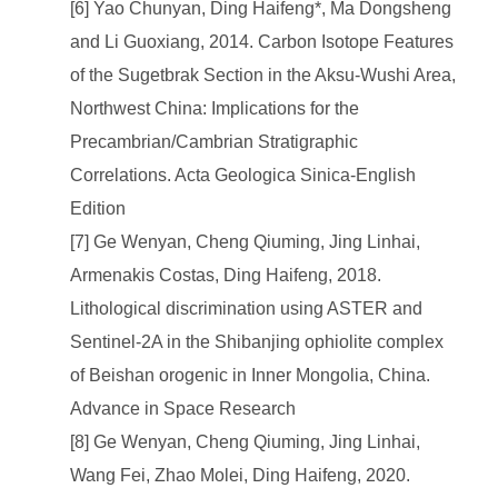
[6] Yao Chunyan, Ding Haifeng*, Ma Dongsheng
and Li Guoxiang, 2014. Carbon Isotope Features
of the Sugetbrak Section in the Aksu-Wushi Area,
Northwest China: Implications for the
Precambrian/Cambrian Stratigraphic
Correlations. Acta Geologica Sinica-English
Edition
[7] Ge Wenyan, Cheng Qiuming, Jing Linhai,
Armenakis Costas, Ding Haifeng, 2018.
Lithological discrimination using ASTER and
Sentinel-2A in the Shibanjing ophiolite complex
of Beishan orogenic in Inner Mongolia, China.
Advance in Space Research
[8] Ge Wenyan, Cheng Qiuming, Jing Linhai,
Wang Fei, Zhao Molei, Ding Haifeng, 2020.