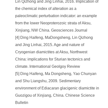
Lin Qizhong and Jing Linhai, 2016. Implication of
the chemical index of alteration as a
paleoclimatic perturbation indicator: an example
from the lower Neoproterozoic strata of Aksu,
Xinjiang, NW China. Geosciences Journal
[4] Ding Haifeng, MaDongsheng, Lin Qizhong
and Jing Linhai, 2015. Age and nature of
Cryogenian diamictites at Aksu, Northwest
China: implications for Sturian tectonics and
climate. International Geolgoy Review
[5] Ding Haifeng, Ma Dongsheng, Yao Chunyan
and Shu Liangshu, 2009. Sedimentary
environment of Ediacaran glacigenic diamictite in
Guozigou of Xinjiang, China. Chinese Science
Bulletin