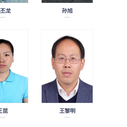
丕龙
孙旭
王昆
王黎明