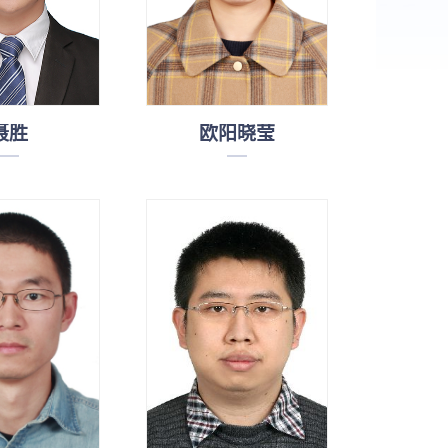
聂胜
欧阳晓莹