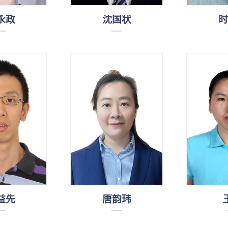
永政
沈国状
时
益先
唐韵玮