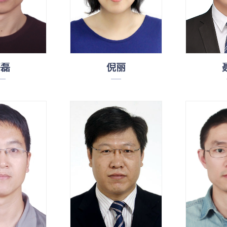
骆磊
倪丽