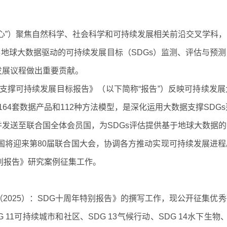
心
”
）聚焦自然科学、社会科学和可持续发展相关前沿交叉学科，
展地球大数据驱动的可持续发展目标（
SDGs
）监测、评估与预测
发展议程做出重要贡献。
支撑可持续发展目标报告》（以下简称“报告”）反映可持续发
164
套数据产品和
112
种方法模型，是深化运用大数据支撑
SDGs
并发送至联合国全体会员国，为
SDGs
评估提供基于地球大数据的
国将迎来第
80
届联合国大会，协调各方推动实现可持续发展进程
别报告》研究案例征集工作。
（
2025
）：
SDG
十周年特别报告》的撰写工作，现公开征集优秀
 11
可持续城市和社区、
SDG 13
气候行动、
SDG 14
水下生物