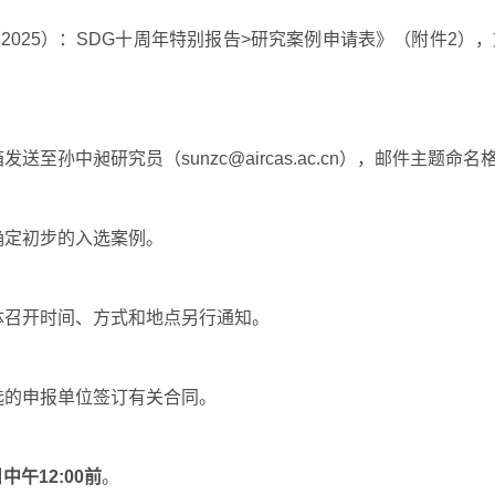
（
2025
）：
SDG
十周年特别报告
>
研究案例申请表》（附件
2
），
箱发送至孙中昶研究员（
sunzc@aircas.ac.cn
），邮件主题命名格
确定初步的入选案例。
体召开时间、方式和地点另行通知。
选的申报单位签订有关合同。
日中午
12:00
前
。